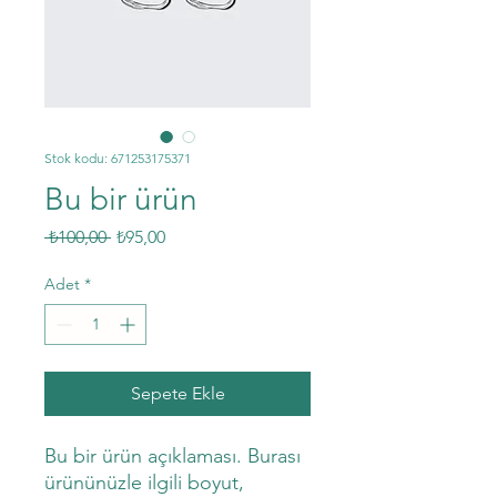
Stok kodu: 671253175371
Bu bir ürün
Normal
İndirimli
 ₺100,00 
₺95,00
Fiyat
Fiyat
Adet
*
Sepete Ekle
Bu bir ürün açıklaması. Burası 
ürününüzle ilgili boyut, 