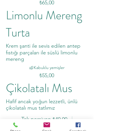
₺65,00
Limonlu Mereng
Turta
Krem şanti ile sevis edilen antep
fıstığı parçaları ile süslü limonlu
mereng
Kabuklu yemişler
₺55,00
Çikolatalı Mus
Hafif ancak yoğun lezzetli, ünlü
çikolatalı mus tatlımız
Tek porsiyon
₺40,00
Çift porsiyon
₺70,00